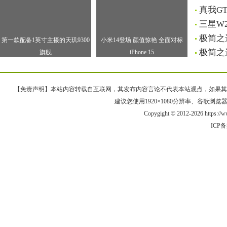
真我G
三星W
极简之
第一款配备1英寸主摄的天玑9300
小米14登场 颜值惊艳 全面对标
极简之选
旗舰
iPhone 15
【免责声明】本站内容转载自互联网，其发布内容言论不代表本站观点，如果其链接、
建议您使用1920×1080分辨率、谷歌浏览器Goo
Copygight © 2012-2026 https://
ICP备