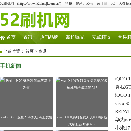
52刷机网 （https://www.52shuaji.com.cn/）- 科技、建站、经验、云计算、5G、大数据
首页
资讯
热门品牌
新机曝光
安卓频道
苹果
当前位置：
首页
>
资讯
手机新闻
iQO
真我G
iQO
vivo
RED
Redmi K70 魅族21等旗舰马上发售
vivo X100系列首发天玑9300多核
华为n
成绩赶超苹果A17
小米17