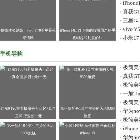
iPho
真我G
三星Ga
vivo
拍摄体验越级！vivo Y78不单是夜
iPhone14口碑下跌的背后国产的手
小米17
景清晰
机崛起和利益的纠
手机导购
极简美学
真我G
极简美学
一加Tu
极简美学
红魔9 Pro前看摄像头不凸起+真全
第一款配备1英寸主摄的天玑9300
华为n
面屏 行业独一无
旗舰
极简美学
iPho
华为no