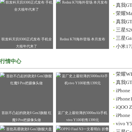
真我G
荣耀Ma
真我G
三星S2
三星Ga
联发科天玑9300正式发布 手机全
Redmi K70海外登场 本月发布
小米1
大核年代来了
行情中心
荣耀W
真我G
iPho
iPho
iQOO
首款不凸起的骁龙8 Gen3旗舰 红
蓝厂史上最轻薄的5000mAh手机
iPho
魔9 Pro把摄像头做
vivo Y100初售1399元
vivo
三星Ga