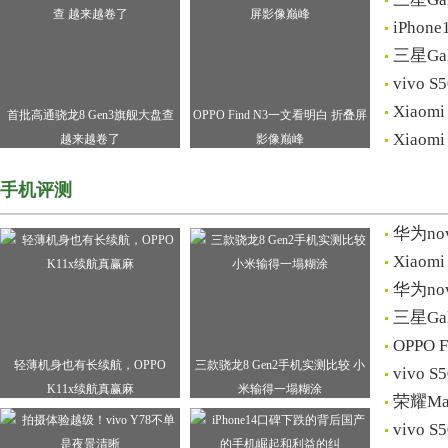
iPho
三星Ga
vivo
Xiao
首批高通骁龙8 Gen3旗舰大盘查
OPPO Find N3一文看明白 折叠屏
Xiao
越来越卷了
影像巅峰
手机评测
华为no
Xiaom
华为no
三星Ga
OPPO
轻薄机身也有长续航，OPPO
三款骁龙8 Gen2手机实测比较 小
vivo
K11x续航真赢麻
米输得一塌糊涂
荣耀Ma
vivo 