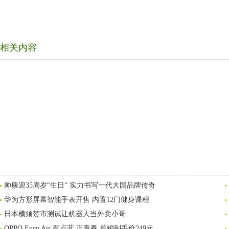
相关内容
帅康迎35周岁“生日” 实力书写一代大国品牌传奇
华为方形屏幕智能手表开售 内置12门健身课程
日本横须贺市测试让机器人当外卖小哥
OPPO Enco Air 有点蓝 正青春 首销到手价249元