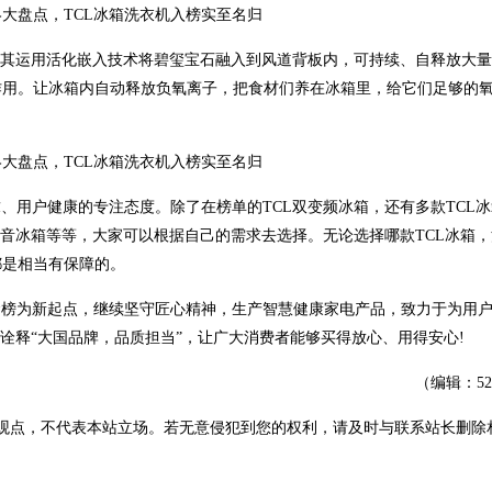
色，其运用活化嵌入技术将碧玺宝石融入到风道背板内，可持续、自释放大
作用。让冰箱内自动释放负氧离子，把食材们养在冰箱里，给它们足够的
、用户健康的专注态度。除了在榜单的TCL双变频冰箱，还有多款TCL
09F5-U静音冰箱等等，大家可以根据自己的需求去选择。无论选择哪款TCL冰箱
都是相当有保障的。
金榜为新起点，继续坚守匠心精神，生产智慧健康家电产品，致力于为用
诠释“大国品牌，品质担当”，让广大消费者能够买得放心、用得安心!
（编辑：5
观点，不代表本站立场。若无意侵犯到您的权利，请及时与联系站长删除