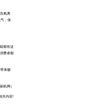
量负氧离
氧气，保
冰箱都有这
，消费者都
户带来极
2刷机网）
相关内容!