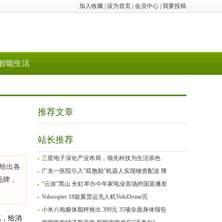
加入收藏
|
设为首页
|
会员中心
|
我要投稿
智能生活
推荐文章
站长推荐
三星电子深化产业布局，领先科技为生活添色
给出各
广东一医院引入“双胞胎”机器人实现物资配送 降
品牌，
“云游”黑山 长虹举办今年家电业首场跨国直播发
Volocopter 18旋翼货运无人机VoloDrone完
小米八电极体脂秤推出 399元 35项全面身体报告
惠，给消