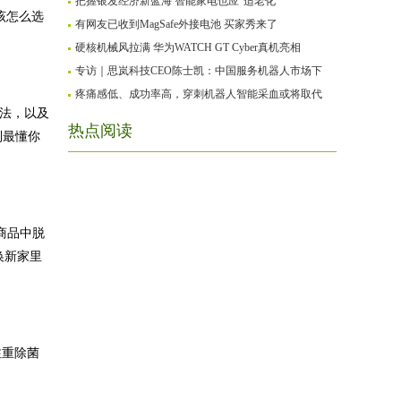
把握银发经济新蓝海 智能家电也应“适老化”
该怎么选
有网友已收到MagSafe外接电池 买家秀来了
硬核机械风拉满 华为WATCH GT Cyber真机亮相
专访｜思岚科技CEO陈士凯：中国服务机器人市场下
疼痛感低、成功率高，穿刺机器人智能采血或将取代
算法，以及
热点阅读
到最懂你
商品中脱
换新家里
注重除菌