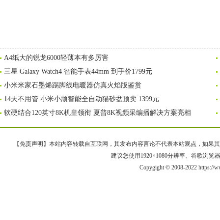
A4纸大的锐龙6000轻薄本有多厉害
三星 Galaxy Watch4 智能手表44mm 到手价1799元
小米米家石墨烯踢脚线电暖器仿真火焰版鉴赏
14天不用管 小米小顽智能全自动猫砂盆预卖 1399元
软硬结合120英寸8K机皇领衔 夏普8K视频采编播解决方案亮相
【免责声明】本站内容转载自互联网，其发布内容言论不代表本站观点，如果其链接、
建议您使用1920×1080分辨率、谷歌浏览器Goo
Copygight © 2008-2022 https://