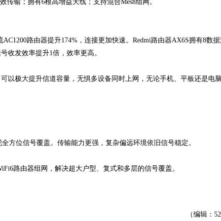
备高效传输；拥有6根高增益天线；支持混合Mesh组网。
主流AC1200路由器提升174%，连接更加快速。Redmi路由器AX6S拥有8数
信号收发效率提升1倍，效率更高。
高效传输，可以极大提升信道容量，无惧多设备同时上网，无论手机、平板还是电
以实现全方位信号覆盖。传输能力更强，复杂偏远环境依旧信号稳定。
米WiFi6路由器组网，解决超大户型、复式和多层的信号覆盖。
（编辑：5