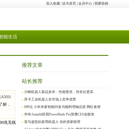
加入收藏
|
设为首页
|
会员中心
|
我要投稿
智能生活
推荐文章
站长推荐
川崎机器人新品发布：性能更优，性价比更高
AX6S
库卡工业机器人在市场上竞争优势
据了解，
699元 小米米家智能IH多功能料理锅启卖 网红食谱
华米Amazfit跃我PowerBuds Pro荣膺CES创新奖
亚马逊首款家用机器人 你的居家助理
00兆无线