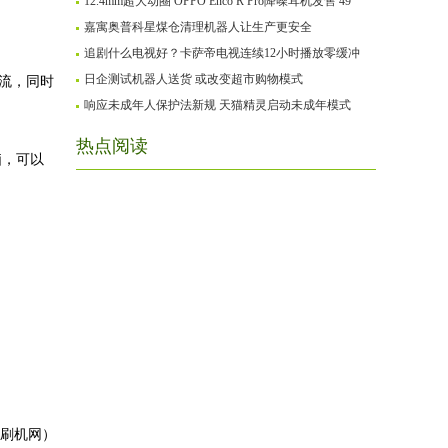
12.4mm超大动圈 OPPO Enco R Pro降噪耳机发售 49
嘉寓奥普科星煤仓清理机器人让生产更安全
追剧什么电视好？卡萨帝电视连续12小时播放零缓冲
日企测试机器人送货 或改变超市购物模式
据流，同时
响应未成年人保护法新规 天猫精灵启动未成年模式
热点阅读
脑，可以
2刷机网）