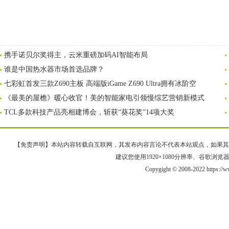
携手诺贝尔奖得主，云米重磅加码AI智能布局
谁是中国热水器市场首选品牌？
七彩虹首发三款Z690主板 高端版iGame Z690 Ultra拥有冰阶空
《最美的屋檐》暖心收官！美的智能家电引领慢综艺营销新模式
TCL多款科技产品亮相建博会，斩获“葵花奖”14项大奖
【免责声明】本站内容转载自互联网，其发布内容言论不代表本站观点，如果其链接、
建议您使用1920×1080分辨率、谷歌浏览器Goo
Copygight © 2008-2022 https://