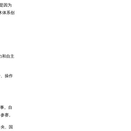
还是因为
积木体系创
力和自主
计、操作
赛事。自
手参赛。
中央、国