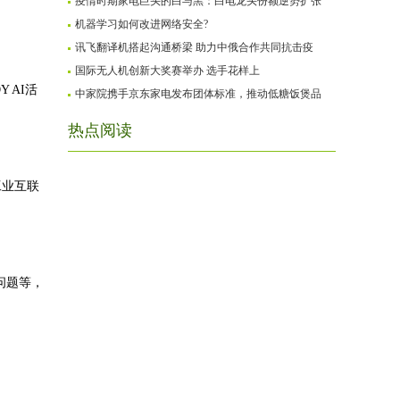
疫情时期家电巨头的白与黑：白电龙头份额逆势扩张
机器学习如何改进网络安全?
讯飞翻译机搭起沟通桥梁 助力中俄合作共同抗击疫
国际无人机创新大奖赛举办 选手花样上
 AI活
中家院携手京东家电发布团体标准，推动低糖饭煲品
热点阅读
工业互联
问题等，