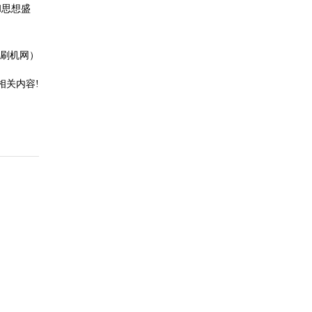
和思想盛
2刷机网）
相关内容!