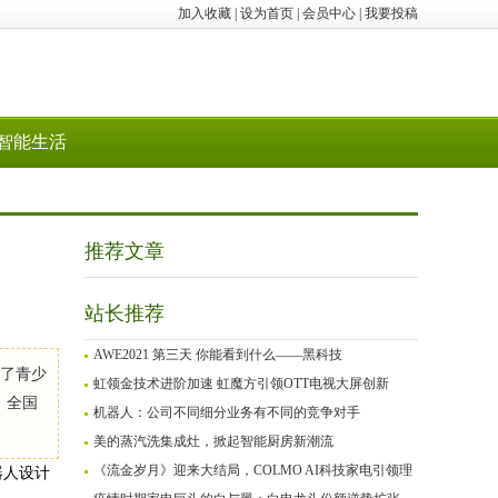
加入收藏
|
设为首页
|
会员中心
|
我要投稿
智能生活
推荐文章
站长推荐
AWE2021 第三天 你能看到什么——黑科技
加了青少
虹领金技术进阶加速 虹魔方引领OTT电视大屏创新
，全国
机器人：公司不同细分业务有不同的竞争对手
美的蒸汽洗集成灶，掀起智能厨房新潮流
《流金岁月》迎来大结局，COLMO AI科技家电引领理
器人设计