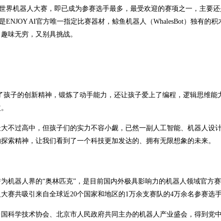
年首次加入世界机器人大赛，即已成为参赛选手最多，最受欢迎的赛项之一，主要
t）是ENJOY AI官方唯一指定比赛器材，鲸鱼机器人（WhalesBot）独有的
。趣味无穷，又别具挑战。
）激发了孩子的创新精神，锻炼了动手能力，还让孩子爱上了编程，逻辑思维能
益。
最大不过高中，但孩子们的实力不容小觑，已然一副人工智能、机器人设
的探索精神，让我们看到了一个科技更加发达的、拥有无限想象的未来。
为机器人界的“奥林匹克”，是目前国内外极具影响力的机器人领域官方
器人大赛共吸引来自全球近20个国家和地区的1万余支赛队的4万余名参赛选
中国科学技术协会、北京市人民政府共同主办的机器人产业盛会，得到党